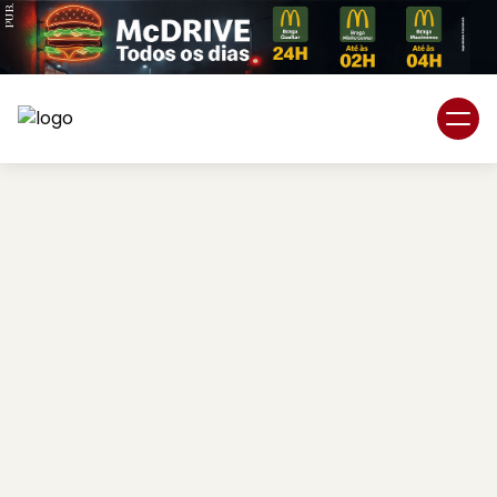
PUB.
Braga
Região
Desporto
Religião
Nacional
Internacional