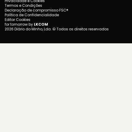
Privacidade e Cookies
Termos e Condições
Declaração de compromisso FSC®
Política de Confidencialidade
Editar Cookies
for tomorrow by
LKCOM
2026 Diário do Minho, Lda. © Todos os direitos reservados