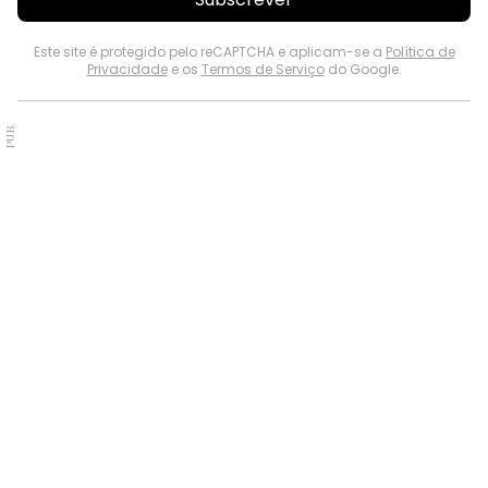
Este site é protegido pelo reCAPTCHA e aplicam-se a
Política de
Privacidade
e os
Termos de Serviço
do Google.
PUB.