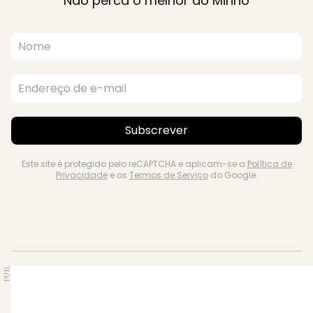
Não perca o melhor do Minho
Subscrever
Este site é protegido pelo reCAPTCHA e aplicam-se a
Política de
Privacidade
e os
Termos de Serviço
do Google.
PUB.