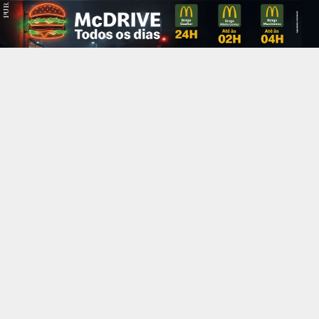
PUB.
Braga
Região
Desporto
Religião
Nacional
Internacional