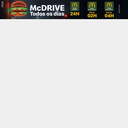
PUB.
Braga
Região
Desporto
Religião
Nacional
Internacional