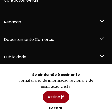
Contactos Gerais
Redação
Departamento Comercial
Publicidade
Se ainda não é assinante
Jornal diário de informação regional e de
Privacidade e Cookies
inspiração cristã.
Termos e Condições
Declaração de compromisso FSC®
Política de Confidencialidade
Assine já
Editar Cookies
for tomorrow by
LKCOM
2026 Diário do Minho, Lda. © Todos os direitos reservados
Fechar