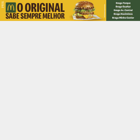
PUB.
Braga
Região
Desporto
Religião
Nacional
Internacional