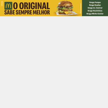
PUB.
Braga
Região
Desporto
Religião
Nacional
Internacional