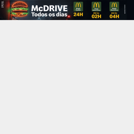
PUB.
Braga
Região
Desporto
Religião
Nacional
Internacional