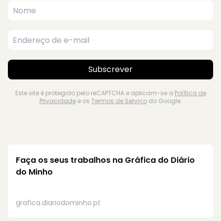
Subscrever
Este site é protegido pelo reCAPTCHA e aplicam-se a
Política de
Privacidade
e os
Termos de Serviço
do Google.
Faça os seus trabalhos na
Gráfica do Diário
do Minho
grafica.diariodominho.pt