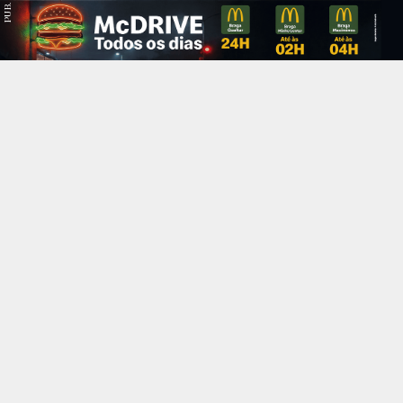
PUB.
Braga
Região
Desporto
Religião
Nacional
Internacional