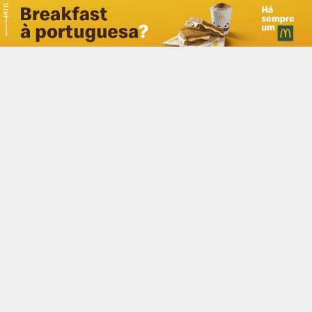
PUB.
Braga
Região
Desporto
Religião
Nacional
Internacional