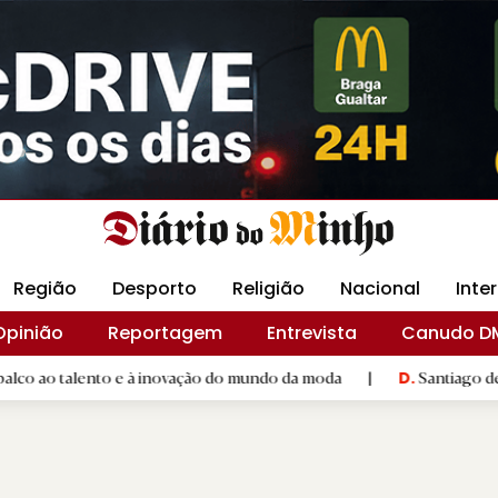
Revista Minha
Gráfica DM
Livraria DM
Arquidio
Região
Desporto
Religião
Nacional
Inte
Opinião
Reportagem
Entrevista
Canudo D
o e à inovação do mundo da moda
|
Santiago de Compostela ina
D.