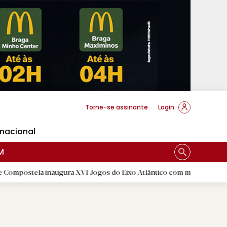
cese Braga
Torne-se assinante
Login
rnacional
M
ugura XVI Jogos do Eixo Atlântico com mais de dois mil atletas
|