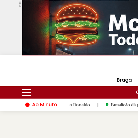
PUB.
DMtv
Hoje
17ºC
30ºC
Braga
Ao Minuto
ma dança de Cristiano Ronaldo
|
Famalicão dá palco ao talent
R.