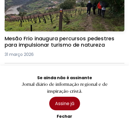
Mesão Frio inaugura percursos pedestres
para impulsionar turismo de natureza
31 março 2026
Faculdade de Filosofia e Ciências Sociais da
Se ainda não é assinante
UCP promove inovação pedagógica
Jornal diário de informação regional e de
inspiração cristã.
21 janeiro 2026
Assine já
Hospital de Guimarães finalista dos Prémios
Fechar
dos Fundos Europeus
4 dezembro 2025