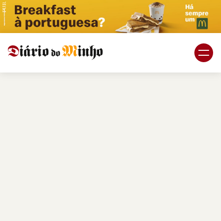
PUB.
Braga
Região
Desporto
Religião
Nacional
Internacional