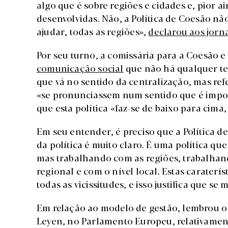
algo que é sobre regiões e cidades e, pior a
desenvolvidas. Não, a Política de Coesão não
ajudar, todas as regiões»,
declarou aos jorna
Por seu turno, a comissária para a Coesão e
comunicação social
que não há qualquer t
que vá no sentido da centralização, mas ref
«se pronunciassem num sentido que é import
que esta política «faz-se de baixo para cima,
Em seu entender, é preciso que a Política 
da política é muito claro. É uma política q
mas trabalhando com as regiões, trabalhan
regional e com o nível local. Estas caraterí
todas as vicissitudes, e isso justifica que s
Em relação ao modelo de gestão, lembrou 
Leyen, no Parlamento Europeu, relativament