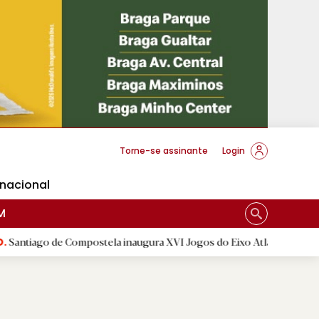
cese Braga
Torne-se assinante
Login
rnacional
M
ostela inaugura XVI Jogos do Eixo Atlântico com mais de dois mil at