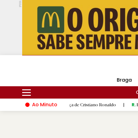
PUB.
DMtv
Hoje
16ºC
29ºC
Braga
Ao Minuto
al na última dança de Cristiano Ronaldo
|
Famalicão dá palco
R.