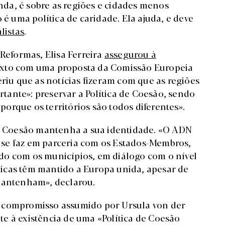
inda, é sobre as regiões e cidades menos
 é uma política de caridade. Ela ajuda, e deve
listas
.
 Reformas, Elisa Ferreira
assegurou à
exto com uma proposta da Comissão Europeia
eriu que as notícias fizeram com que as regiões
ante»: preservar a Política de Coesão, sendo
 porque os territórios são todos diferentes».
de Coesão mantenha a sua identidade. «O ADN
ue se faz em parceria com os Estados-Membros,
do com os municípios, em diálogo com o nível
sticas têm mantido a Europa unida, apesar de
e mantenham», declarou.
o compromisso assumido por Ursula von der
e à existência de uma «Política de Coesão