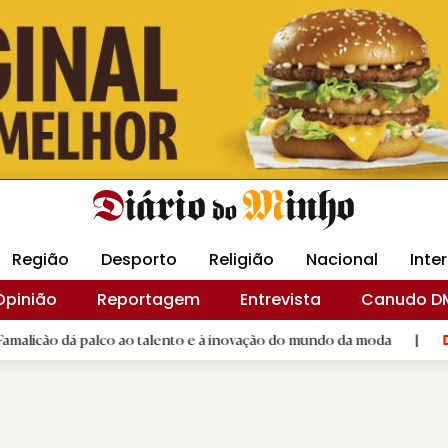
Revista Minha
Gráfica DM
Livraria DM
Arquidio
Região
Desporto
Religião
Nacional
Inte
Opinião
Reportagem
Entrevista
Canudo D
 ao talento e à inovação do mundo da moda
|
Santiago de Comp
D.