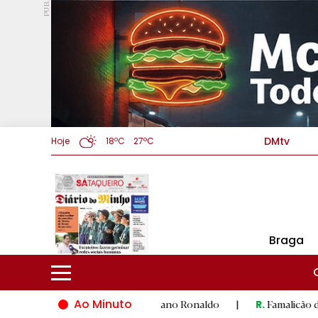
PUB.
DMtv
Hoje
18ºC
27ºC
Braga
Ao Minuto
 última dança de Cristiano Ronaldo
|
Famalicão dá palco ao t
R.