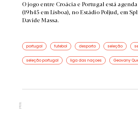
O jogo entre Croácia e Portugal está agenda
(19h45 em Lisboa), no Estádio Poljud, em Spl
Davide Massa.
portugal
futebol
desporto
seleção
s
seleção portugal
liga das naçoes
Geovany Qu
PUB.