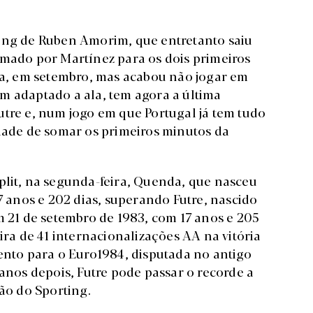
ting de Ruben Amorim, que entretanto saiu
amado por Martínez para os dois primeiros
cia, em setembro, mas acabou não jogar em
m adaptado a ala, tem agora a última
utre e, num jogo em que Portugal já tem tudo
idade de somar os primeiros minutos da
plit, na segunda-feira, Quenda, que nasceu
17 anos e 202 dias, superando Futre, nascido
m 21 de setembro de 1983, com 17 anos e 205
ira de 41 internacionalizações AA na vitória
mento para o Euro1984, disputada no antigo
 anos depois, Futre pode passar o recorde a
o do Sporting.