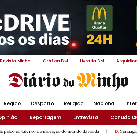
Revista Minha
Gráfica DM
Livraria DM
Arquidio
Região
Desporto
Religião
Nacional
Inte
Opinião
Reportagem
Entrevista
Canudo D
alento e à inovação do mundo da moda
|
Santiago de Compostel
D.