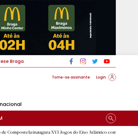
cese Braga
Torne-se assinante
Login
rnacional
M
a inaugura XVI Jogos do Eixo Atlântico com mais de dois mil atletas