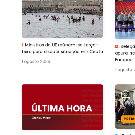
I.
Ministros da UE reúnem-se terça-
D.
Seleçã
feira para discutir situação em Ceuta
apura-se
Europeu
1 agosto 2026
1 agosto 
PREM