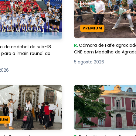
PREMIUM
R.
Câmara de Fafe agraciad
o de andebol de sub-18
CNE com Medalha de Agra
 para a 'main round' do
5 agosto 2026
2026
IUM